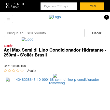
QUER FRETE
Enviar
GRÁTIS?
0
S'ollér
Agi Max Semi di Lino Condicionador Hidratante -
250ml - S'ollér Brasil
Cód:
10.000168
0