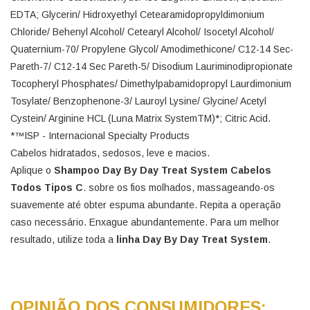
EDTA; Glycerin/ Hidroxyethyl Cetearamidopropyldimonium
Chloride/ Behenyl Alcohol/ Cetearyl Alcohol/ Isocetyl Alcohol/
Quaternium-70/ Propylene Glycol/ Amodimethicone/ C12-14 Sec-
Pareth-7/ C12-14 Sec Pareth-5/ Disodium Lauriminodipropionate
Tocopheryl Phosphates/ Dimethylpabamidopropyl Laurdimonium
Tosylate/ Benzophenone-3/ Lauroyl Lysine/ Glycine/ Acetyl
Cystein/ Arginine HCL (Luna Matrix SystemTM)*; Citric Acid.
*™ISP - Internacional Specialty Products
Cabelos hidratados, sedosos, leve e macios.
Aplique o
Shampoo Day By Day Treat System Cabelos
Todos Tipos C
. sobre os fios molhados, massageando-os
suavemente até obter espuma abundante. Repita a operação
caso necessário. Enxague abundantemente. Para um melhor
resultado, utilize toda a
linha Day By Day Treat System
.
OPINIÃO DOS CONSUMIDORES: