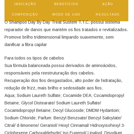
INDICAÇÃO
BENEFÍCIOS
AÇÃO
COMPOSIÇÃO
MODO DE USO
RESULTADO
O Shampoo Day By Day Treat Sustem T.T.C. possui sistema
reparador de danos que mantém os fios tratados e revitalizados.
Promove brilho tridimensional limpando suavemente, sem
danificar a fibra capilar
Para todos os tipos de cabelos
Sua fórmula balanceada possui derivados de aminoácidos,
responsáveis pela reestruturação dos cabelos.
Recuperação dos fios desgastados, alto poder de hidratação,
redução de frizz, mais brilho e sedosidade aos fios.
Aqua; Sodium Laureth Sulfate; Cocamide DEA; Cocamidopropyl
Betaine; Glycol Distearate/ Sodium Laureth Sulfate/
Cocamidopropyl Betaine; Decyl Glucoside; DMDM Hydantoin;
Sodium Chloride; Parfum: Benzyl Benzoate/ Benzyl Salicylate/
Citral/ d-limonene/ Geraniol/ Hexyl Cinnamal/ Hidroxyisohexyl 3-
Ciclohexene Carboxaldehyde/ Iso Eugenol/ Linalool; Disodium