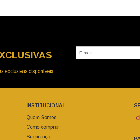
XCLUSIVAS
s exclusivas disponíveis
INSTITUCIONAL
S
Quem Somos
Como comprar
Segurança
P