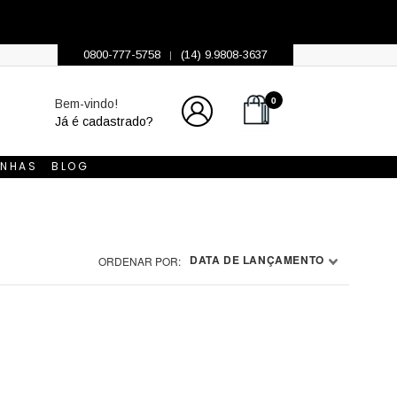
0800-777-5758
(14) 9.9808-3637
|
0
Bem-vindo!
Já é cadastrado?
INHAS
BLOG
ORDENAR POR: