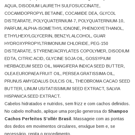
AQUA, DISODIUM LAURETH SULFOSUCCINATE,
COCAMIDOPROPYL BETAINE, COCAMIDE DEA, GLYCOL
DISTEARATE, POLYQUATERNIUM-7, POLYQUATERNIUM-10,
PARFUM, ALPHA-ISOMETHYL IONONE, PHENOXYETHANOL,
ETHYLHEXYLGLYCERIN, BENZYL ALCOHOL, GUAR
HYDROXYPROPYLTRIMONIUM CHLORIDE, PEG-150
DISTEARATE, STYRENE/ACRYLATES COPOLYMER, DISODIUM
EDTA, CITRIC ACID, GLYCINE SOJA OIL, GOSSYPIUM
HERBACEUM SEED OIL, MANGIFERA INDICA SEED BUTTER,
OLEA EUROPAEA FRUIT OIL, PERSEA GRATISSIMA OIL,
PRUNUS AMYGDALUS DULCIS OIL, THEOBROMA CACAO SEED
BUTTER, LINUM USITATISSIMUM SEED EXTRACT, SALVIA
HISPANICA SEED EXTRACT.
Cabelos hidratados e nutridos, sem frizz e com cachos definidos.
No cabelo molhado, aplique uma porção generosa do
Shampoo
Cachos Perfeitos S’ollér Brasil
. Massageie com as pontas
dos dedos em movimentos circulares, enxágue bem e, se
necessário, repita o procedimento.