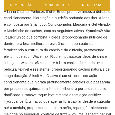
COMPOSIÇÃO
MODO DE USO
RESULTADO
A Linha Cachos Perfeitos S’ollér Brasil promove limpeza delicada,
condicionamento, hidratação e nutrição profunda dos fios. A linha
é composta por Shampoo, Condicionador, Máscara e Gel Ativador
e Modelador de cachos, com os seguintes ativos: Symoleo® Vita
7: Elixir único que combina 7 óleos, proporcionando nutrição de
dentro -pra fora, melhora a resistência e a penteabilidade,
fortalecendo a estrutura do cabelo e da cutícula, promovendo
efeito modelador. Wavemax: Rico em polissacarídeos de chia e
linhaça, o Wavemax® se adere à fibra capilar, formando uma
película flexível e resistente, proporcionando cachos naturais de
longa duração. Silsoft A+: O ativo é um silicone com ação
condicionante que hidrata profundamente cabelos que passaram
por processos químicos, além de melhorar a porosidade do fio
danificado. Promove toque leve e macio e tem ação antifrizz.
Hydrovance: É um ativo que age na fibra capilar desde a cutícula
até a medula, proporcionando hidratação, reparo, fortalecimento,
melhoria no sensorial, controle de frizz & volume, aspecto natural