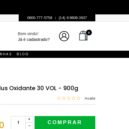
0800-777-5758
(14) 9.9808-3637
|
0
Bem-vindo!
Já é cadastrado?
INHAS
BLOG
lus Oxidante 30 VOL - 900g
0
+
0
COMPRAR
-