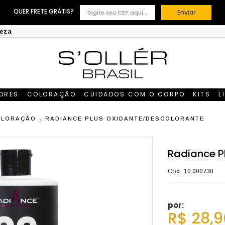
QUER FRETE GRÁTIS?
Enviar
leza
DORES
COLORAÇÃO
CUIDADOS COM O CORPO
KITS
L
OLORAÇÃO
RADIANCE PLUS OXIDANTE/DESCOLORANTE
Radiance P
Cód:
10.000738
por:
R$ 28,9