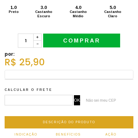
1.0
3.0
4.0
5.0
Preto
Castanho
Castanho
Castanho
Escuro
Médio
Claro
+
COMPRAR
-
por:
R$ 25,90
CALCULAR O FRETE
Não sei meu CEP
DESCRIÇÃO DO PRODUTO
INDICAÇÃO
BENEFÍCIOS
AÇÃO